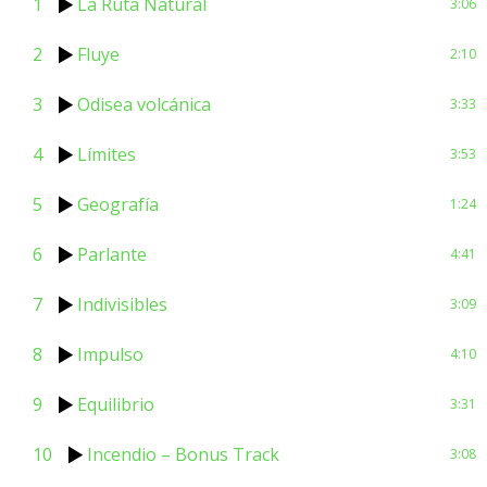
1
La Ruta Natural
3:06
2
Fluye
2:10
3
Odisea volcánica
3:33
4
Límites
3:53
5
Geografía
1:24
6
Parlante
4:41
7
Indivisibles
3:09
8
Impulso
4:10
9
Equilibrio
3:31
10
Incendio – Bonus Track
3:08