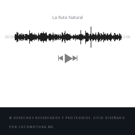
La Ruta Natural
00:00
-3:06
® DERECHOS RESERVADOS Y PROTEGIDOS. SITIO DISEÑADO
POR LOCOMOTORA.MX