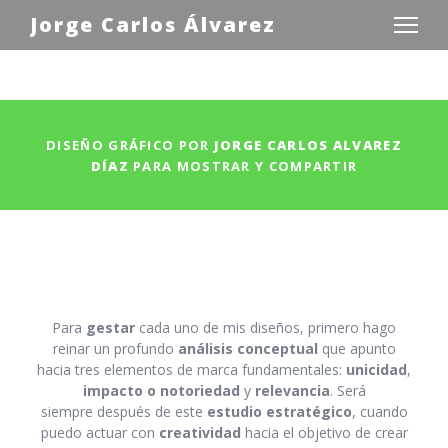
Jorge Carlos Álvarez
DISEÑO GRÁFICO POR
JORGE CARLOS ALVAREZ
DÍAZ
PARA MOSTRAR Y COMPARTIR
Para
gestar
cada uno de mis diseños, primero hago
reinar un profundo
análisis conceptual
que apunto
hacia tres elementos de marca fundamentales:
unicidad
,
impacto o notoriedad
y
relevancia
. Será
siempre después de este
estudio estratégico
, cuando
puedo actuar con
creatividad
hacia el objetivo de crear